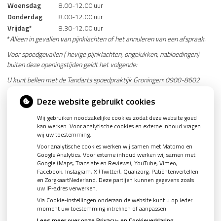
Woensdag
8.00-12.00 uur
Donderdag
8.00-12.00 uur
Vrijdag*
8.30-12.00 uur
*
Alleen in gevallen van pijnklachten of het annuleren van een afspraak.
Voor spoedgevallen ( hevige pijnklachten, ongelukken, nabloedingen)
buiten deze openingstijden geldt het volgende:
U kunt bellen met de Tandarts spoedpraktijk Groningen: 0900-8602
Adres: Stationsstraat 5, 9711 AR Groningen
Deze website gebruikt cookies
Website: www.tandartsspoedpraktijk.nl
Wij gebruiken noodzakelijke cookies zodat deze website goed
Parkeren: Interparking Bios (bij Pathé bioscoop) Ruiterstraat 12,
kan werken. Voor analytische cookies en externe inhoud vragen
wij uw toestemming.
9711 CD Groningen
Voor analytische cookies werken wij samen met Matomo en
Met OV: vanaf het hoofdstation Groningen 5 minuten lopen.
Google Analytics. Voor externe inhoud werken wij samen met
Google (Maps, Translate en Reviews), YouTube, Vimeo,
Facebook, Instagram, X (Twitter), Qualizorg, Patiëntenvertellen
en ZorgkaartNederland. Deze partijen kunnen gegevens zoals
uw IP-adres verwerken.
Via Cookie-instellingen onderaan de website kunt u op ieder
moment uw toestemming intrekken of aanpassen.
Lees meer over onze Privacy- en Cookieverklaring.