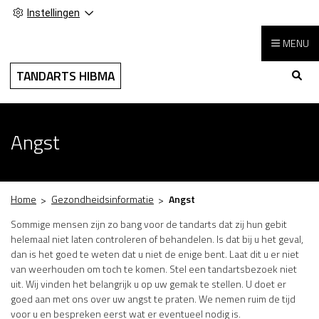
Instellingen
MENU
Hoo
TANDARTS HIBMA
Angst
Home
Gezondheidsinformatie
Angst
Sommige mensen zijn zo bang voor de tandarts dat zij hun gebit
helemaal niet laten controleren of behandelen. Is dat bij u het geval,
dan is het goed te weten dat u niet de enige bent. Laat dit u er niet
van weerhouden om toch te komen. Stel een tandartsbezoek niet
uit. Wij vinden het belangrijk u op uw gemak te stellen. U doet er
goed aan met ons over uw angst te praten. We nemen ruim de tijd
voor u en bespreken eerst wat er eventueel nodig is.