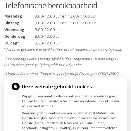
Telefonische bereikbaarheid
Maandag
8.00-12.00 uur en 13.00-17.00 uur
Dinsdag
8.00-12.00 uur en 13.00-17.00 uur
Woensdag
8.00-12.00 uur
Donderdag
8.00-12.00 uur
Vrijdag*
8.30-12.00 uur
*
Alleen in gevallen van pijnklachten of het annuleren van een afspraak.
Voor spoedgevallen ( hevige pijnklachten, ongelukken, nabloedingen)
buiten deze openingstijden geldt het volgende:
U kunt bellen met de Tandarts spoedpraktijk Groningen: 0900-8602
Adres: Stationsstraat 5, 9711 AR Groningen
Deze website gebruikt cookies
Website: www.tandartsspoedpraktijk.nl
Wij gebruiken noodzakelijke cookies zodat deze website goed
Parkeren: Interparking Bios (bij Pathé bioscoop) Ruiterstraat 12,
kan werken. Voor analytische cookies en externe inhoud vragen
wij uw toestemming.
9711 CD Groningen
Voor analytische cookies werken wij samen met Matomo en
Met OV: vanaf het hoofdstation Groningen 5 minuten lopen.
Google Analytics. Voor externe inhoud werken wij samen met
Google (Maps, Translate en Reviews), YouTube, Vimeo,
Facebook, Instagram, X (Twitter), Qualizorg, Patiëntenvertellen