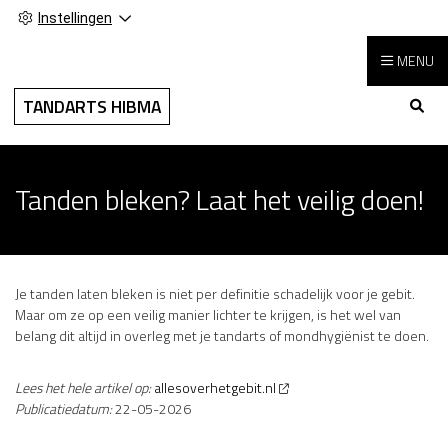
Instellingen
MENU
Hoo
TANDARTS HIBMA
Tanden bleken? Laat het veilig doen!
Je tanden laten bleken is niet per definitie schadelijk voor je gebit.
Maar om ze op een veilig manier lichter te krijgen, is het wel van
belang dit altijd in overleg met je tandarts of mondhygiënist te doen.
Lees het hele artikel op:
allesoverhetgebit.nl
Publicatiedatum:
22-05-2026