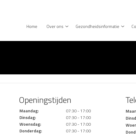
enu
Home
Over ons
Gezondheidsinformatie
Co
Over
Gezond
ons
subme
submenu
Openingstijden
Te
Maandag:
07:30 - 17:00
Maan
Dinsdag:
07:30 - 17:00
Dins
Woensdag:
07:30 - 17:00
Woen
Donderdag:
07:30 - 17:00
Dond