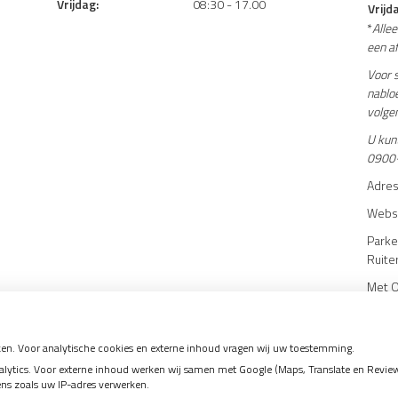
Vrijdag:
08:30 - 17.00
Vrijd
*
Allee
een a
Voor s
nabloe
volge
U kunt
0900
Adres
Websi
Parke
Ruite
Met O
lopen
en. Voor analytische cookies en externe inhoud vragen wij uw toestemming.
tics. Voor externe inhoud werken wij samen met Google (Maps, Translate en Reviews)
ens zoals uw IP-adres verwerken.