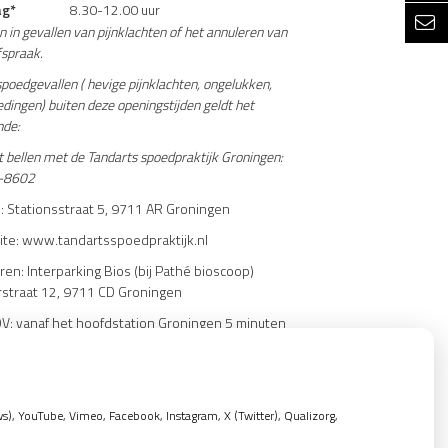
ag*
8.30-12.00 uur
n in gevallen van pijnklachten of het annuleren van
fspraak.
poedgevallen ( hevige pijnklachten, ongelukken,
dingen) buiten deze openingstijden geldt het
nde:
 bellen met de Tandarts spoedpraktijk Groningen:
-8602
: Stationsstraat 5, 9711 AR Groningen
te: www.tandartsspoedpraktijk.nl
ren: Interparking Bios (bij Pathé bioscoop)
rstraat 12, 9711 CD Groningen
V: vanaf het hoofdstation Groningen 5 minuten
.
, YouTube, Vimeo, Facebook, Instagram, X (Twitter), Qualizorg,